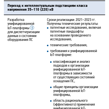
Переход к интеллектуальным подстанциям класса
напряжения 35–110 (220) кВ
Разработка
Сроки реализации: 2021–2023 гг.
унифицированной
Получены технические результаты:
патентные исследования, включая
IoT-платформы
патентные ландшафты
для диспетчеризации
на основании проведенного
данных о состоянии
исследования;
оборудования ПС
технические требования;
требования к унифицированной
IoT-платформе:
классификация и анализ
подходов к организации
унифицированной IoT-
платформы в зависимости
от существующих состояний
оснащения ПС,
общие принципы организации
унифицированной IoT-
платформы,
область рационального
(эффективного) применения
унифицированной IoT-