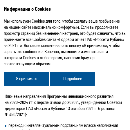
Информация о Cookies
Мы используем Cookies для того, чтобы сделать ваше пребывание
Инновационная деятельность
на нашем сайте максимально комфортным. Если вы продолжаете
просмотр страниц без изменения настроек, это будет означать, что вы
ИННОВАЦИОННАЯ ДЕЯТЕЛЬНОСТЬ
принимаете все Cookies сайта «Годовой отчет ПАО «Россети Кубань»
за 2021 г.». Вы также можете нажать кнопку «Я принимаю», чтобы
30 МАРТА 2021 Г. СОВЕТ ДИРЕКТОРОВ ОБЩЕСТВА
скрыть это сообщение. Конечно, вы можете изменить ваши
ОПРЕДЕЛИЛ ИННОВАЦИОННОЕ РАЗВИТИЕ
настройки Cookies в любое время, настроив браузер
С КОНТРОЛЕМ ИСПОЛНЕНИЯ ДЕЙСТВУЮЩЕЙ
соответствующим образом.
ПРОГРАММЫ ИННОВАЦИОННОГО РАЗВИТИЯ
ПРИОРИТЕТНЫМ НАПРАВЛЕНИЕМ ДЕЯТЕЛЬНОСТИ
Я принимаю
Подробнее
КОМПАНИИ (ПРОТОКОЛ № 426/2021).
Ключевые направления Программы инновационного развития
на
2020–2024
гг. с перспективой до 2030 г., утвержденной Советом
директоров ПАО «Россети Кубань» 13 октября 2021 г. (протокол
№ 450/2021):
переход к интеллектуальным подстанциям класса напряжения