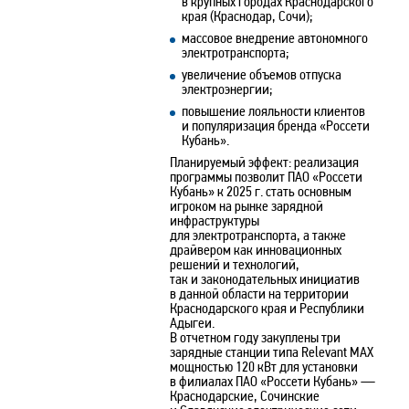
в крупных городах Краснодарского
края (Краснодар, Сочи);
массовое внедрение автономного
электротранспорта;
увеличение объемов отпуска
электроэнергии;
повышение лояльности клиентов
и популяризация бренда «Россети
Кубань».
Планируемый эффект: реализация
программы позволит ПАО «Россети
Кубань» к 2025 г. стать основным
игроком на рынке зарядной
инфраструктуры
для электротранспорта, а также
драйвером как инновационных
решений и технологий,
так и законодательных инициатив
в данной области на территории
Краснодарского края и Республики
Адыгеи.
В отчетном году закуплены три
зарядные станции типа Relevant MAX
мощностью 120 кВт для установки
в филиалах ПАО «Россети Кубань» —
Краснодарские, Сочинские