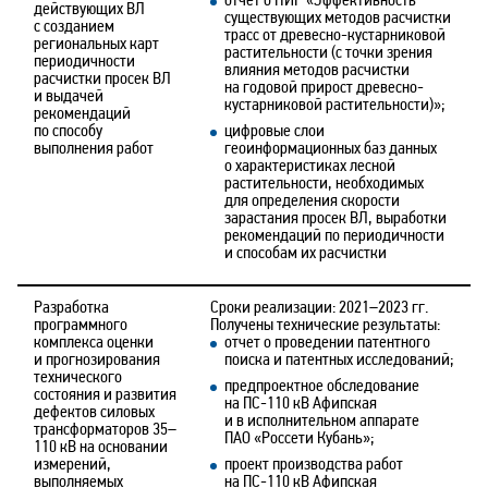
отчет о НИР «Эффективность
действующих ВЛ
существующих методов расчистки
с созданием
трасс от древесно-кустарниковой
региональных карт
растительности (с точки зрения
периодичности
влияния методов расчистки
расчистки просек ВЛ
на годовой прирост древесно-
и выдачей
кустарниковой растительности)»;
рекомендаций
по способу
цифровые слои
выполнения работ
геоинформационных баз данных
о характеристиках лесной
растительности, необходимых
для определения скорости
зарастания просек ВЛ, выработки
рекомендаций по периодичности
и способам их расчистки
Разработка
Сроки реализации: 2021–2023 гг.
программного
Получены технические результаты:
комплекса оценки
отчет о проведении патентного
и прогнозирования
поиска и патентных исследований;
технического
предпроектное обследование
состояния и развития
на ПС-110 кВ Афипская
дефектов силовых
и в исполнительном аппарате
трансформаторов 35–
ПАО «Россети Кубань»;
110 кВ на основании
измерений,
проект производства работ
выполняемых
на ПС-110 кВ Афипская