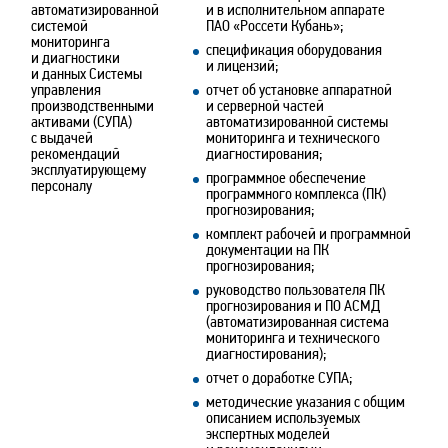
автоматизированной
и в исполнительном аппарате
системой
ПАО «Россети Кубань»;
мониторинга
спецификация оборудования
и диагностики
и лицензий;
и данных Системы
управления
отчет об установке аппаратной
производственными
и серверной частей
активами (СУПА)
автоматизированной системы
с выдачей
мониторинга и технического
рекомендаций
диагностирования;
эксплуатирующему
программное обеспечение
персоналу
программного комплекса (ПК)
прогнозирования;
комплект рабочей и программной
документации на ПК
прогнозирования;
руководство пользователя ПК
прогнозирования и ПО АСМД
(автоматизированная система
мониторинга и технического
диагностирования);
отчет о доработке СУПА;
методические указания с общим
описанием используемых
экспертных моделей