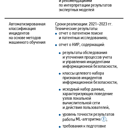
и рекомендациями
по интерпретации результатов
экспертных моделей
Автоматизированная
Сроки реализации: 2021–2023 гг.
классификация
Технические результаты:
инцидентов
отчет о патентном поиске
на основе методов
и патентных исследованиях;
машинного обучения
отчет о НИР, содержащий:
результаты обследования
и уточнения процессов учета
и управления инцидентами
информационной безопасности,
классы целевого набора
признаков инцидентов
информационной безопасности;
исходный набор данных,
характеризующих поведение
узлов локальной
вычислительной сети
и действия пользователей,
уровень точности результатов
работы
ML-алгоритма
,
требования к подготовке