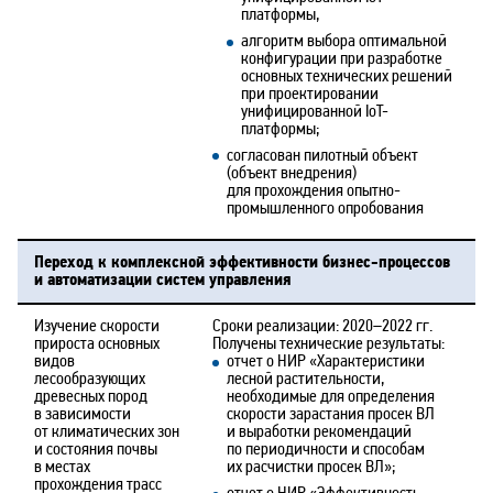
платформы,
алгоритм выбора оптимальной
конфигурации при разработке
основных технических решений
при проектировании
унифицированной IoT-
платформы;
согласован пилотный объект
(объект внедрения)
для прохождения опытно-
промышленного опробования
Переход к комплексной эффективности бизнес-процессов
и автоматизации систем управления
Изучение скорости
Сроки реализации: 2020–2022 гг.
прироста основных
Получены технические результаты:
видов
отчет о НИР «Характеристики
лесообразующих
лесной растительности,
древесных пород
необходимые для определения
в зависимости
скорости зарастания просек ВЛ
от климатических зон
и выработки рекомендаций
и состояния почвы
по периодичности и способам
в местах
их расчистки просек ВЛ»;
прохождения трасс