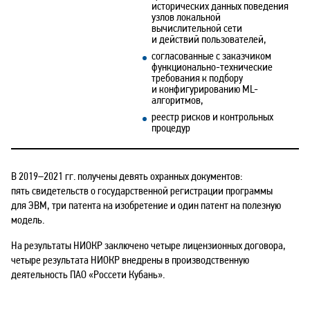
исторических данных поведения
узлов локальной
вычислительной сети
и действий пользователей,
согласованные с заказчиком
функционально-технические
требования к подбору
и конфигурированию ML-
алгоритмов,
реестр рисков и контрольных
процедур
В
2019–2021
гг. получены девять охранных документов:
пять свидетельств о государственной регистрации программы
для ЭВМ, три патента на изобретение и один патент на полезную
модель.
На результаты НИОКР заключено четыре лицензионных договора,
четыре результата НИОКР внедрены в производственную
деятельность ПАО «Россети Кубань».