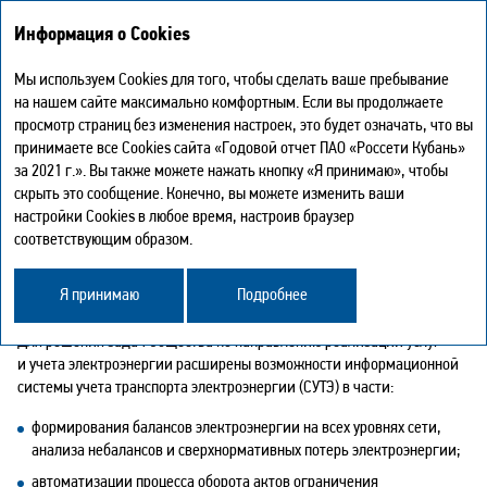
Информация о Cookies
Мы используем Cookies для того, чтобы сделать ваше пребывание
Информационные технологии и телекоммуникации
на нашем сайте максимально комфортным. Если вы продолжаете
просмотр страниц без изменения настроек, это будет означать, что вы
ИНФОРМАЦИОННЫЕ ТЕХНОЛОГИИ
принимаете все Cookies сайта «Годовой отчет ПАО «Россети Кубань»
за 2021 г.». Вы также можете нажать кнопку «Я принимаю», чтобы
И ТЕЛЕКОММУНИКАЦИИ
скрыть это сообщение. Конечно, вы можете изменить ваши
настройки Cookies в любое время, настроив браузер
В ОТЧЕТНОМ ГОДУ В ОБЛАСТИ РАЗВИТИЯ
соответствующим образом.
ИНФОРМАЦИОННЫХ ТЕХНОЛОГИЙ
И ТЕЛЕКОММУНИКАЦИЙ КОМПАНИЕЙ РЕАЛИЗОВАНЫ
СЛЕДУЮЩИЕ МЕРОПРИЯТИЯ.
Я принимаю
Подробнее
Для решения задач Общества по направлению реализации услуг
и учета электроэнергии расширены возможности информационной
системы учета транспорта электроэнергии (СУТЭ) в части:
формирования балансов электроэнергии на всех уровнях сети,
анализа небалансов и сверхнормативных потерь электроэнергии;
автоматизации процесса оборота актов ограничения