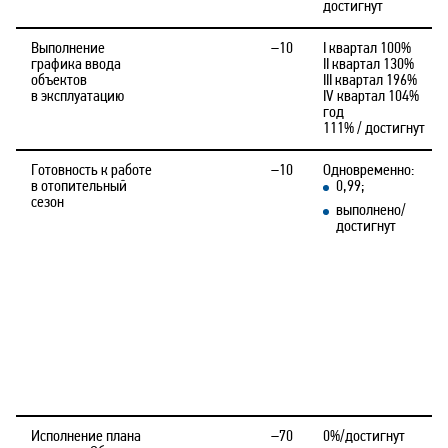
достигнут
Выполнение
–10
I квартал 100%
графика ввода
II квартал 130%
объектов
III квартал 196%
в эксплуатацию
IV квартал 104%
год
111% / достигнут
Готовность к работе
–10
Одновременно:
в отопительный
0,99;
сезон
выполнено/
достигнут
Исполнение плана
–70
0%/достигнут