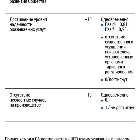
развития Общества
Достижение уровня
–10
Одновременно:
надежности
Пsaidi = 0,81,
оказываемых услуг
Пsaifi = 0,98;
отсутствие
существенного
ухудшения
показателей,
установленных
органами
тарифного
регулирования;
0/достигнут
Отсутствие
–10
Одновременно:
несчастных случаев
0;
на производстве
1 / не достигнут
Применяемая в Обществе система КПЭ взаимоувязана с размером