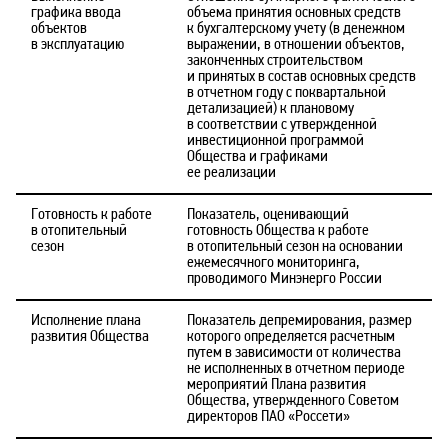
графика ввода
объема принятия основных средств
объектов
к бухгалтерскому учету (в денежном
в эксплуатацию
выражении, в отношении объектов,
законченных строительством
и принятых в состав основных средств
в отчетном году с поквартальной
детализацией) к плановому
в соответствии с утвержденной
инвестиционной программой
Общества и графиками
ее реализации
Готовность к работе
Показатель, оценивающий
в отопительный
готовность Общества к работе
сезон
в отопительный сезон на основании
ежемесячного мониторинга,
проводимого Минэнерго России
Исполнение плана
Показатель депремирования, размер
развития Общества
которого определяется расчетным
путем в зависимости от количества
не исполненных в отчетном периоде
мероприятий Плана развития
Общества, утвержденного Советом
директоров ПАО «Россети»