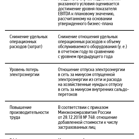
указанного условия оценивается
достижение уровня показателя
EBITDA к плановому значению,
рассчитанному на основании
утвержденного бизнес-плана
Снижение удельных
Снижение отношения удельных
операционных
операционных расходов к объему
расходов (затрат)
обслуживаемого оборудования (у. е.)
в отчетном году по сравнению
с уровнем предыдущего года
Уровень потерь
Отношение отпуска электроэнергии
электроэнергии
в сеть за минусом отпущенной
электроэнергии из сети и расхода
на хозяйственные нужды к отпуску
в сеть за минусом внутренних сальдо-
перетоков
Повышение
В соответствии с приказом
производительности
Минэкономразвития России
труда
от 28.12.2018 № 748: отношение
добавленной стоимости к числу
застрахованных лиц