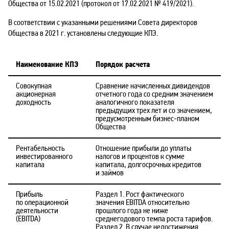
Общества от 15.02.2021 (протокол от 17.02.2021 № 419/2021).
В соответствии с указанными решениями Совета директоров
Общества в 2021 г. установлены следующие КПЭ.
Наименование КПЭ
Порядок расчета
Совокупная
Сравнение начисленных дивидендов
акционерная
отчетного года со средним значением
доходность
аналогичного показателя
предыдущих трех лет и со значением,
предусмотренным бизнес-планом
Общества
Рентабельность
Отношение прибыли до уплаты
инвестированного
налогов и процентов к сумме
капитала
капитала, долгосрочных кредитов
и займов
Прибыль
Раздел 1. Рост фактического
по операционной
значения EBITDA относительно
деятельности
прошлого года не ниже
(EBITDA)
среднегодового темпа роста тарифов.
Раздел 2. В случае недостижения