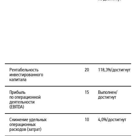
Рентабельность
20
118,3%/достигнут
инвестированного
капитала
Прибыль
15
Выполнен/
по операционной
достигнут
деятельности
(EBITDA)
Снижение удельных
10
4,0%/достигнут
операционных
расходов (затрат)