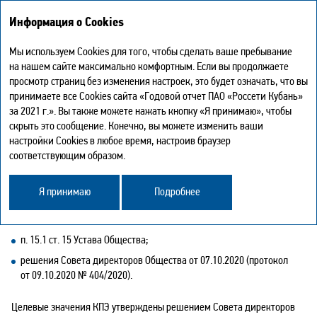
Информация о Cookies
Мы используем Cookies для того, чтобы сделать ваше пребывание
Стратегический отчет
Ключевые показатели эффективности
на нашем сайте максимально комфортным. Если вы продолжаете
просмотр страниц без изменения настроек, это будет означать, что вы
КЛЮЧЕВЫЕ ПОКАЗАТЕЛИ
принимаете все Cookies сайта «Годовой отчет ПАО «Россети Кубань»
за 2021 г.». Вы также можете нажать кнопку «Я принимаю», чтобы
ЭФФЕКТИВНОСТИ
скрыть это сообщение. Конечно, вы можете изменить ваши
настройки Cookies в любое время, настроив браузер
Достижение приоритетных целей развития Общества оценивается
соответствующим образом.
применяемой в Обществе системой ключевых показателей
эффективности (КПЭ).
Я принимаю
Подробнее
Система КПЭ Генерального директора Общества установлена
на основании:
п. 15.1 ст. 15 Устава Общества;
решения Совета директоров Общества от 07.10.2020 (протокол
от 09.10.2020 № 404/2020).
Целевые значения КПЭ утверждены решением Совета директоров