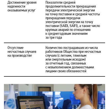
Достижение уровня
Показатели средней
надежности
продолжительности прекращения
оказываемых услуг
передачи электрической энергии
на точку поставки и средней частоты
прекращения передачи
электрической энергии на точку
поставки (SAIDI, SAIFI), а также число
крупных аварий по отношению
к среднегодовым значениям
за три года
Отсутствие
Количество пострадавших из числа
несчастных случаев
работников Общества при несчастных
на производстве
случаях (с легким, тяжелым
или смертельным исходом)
за отчетный год, связанных
с невыполнением должностными
лицами своих обязанностей