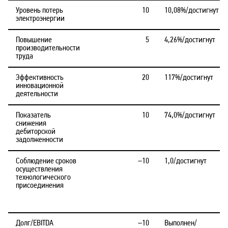
Уровень потерь
10
10,08%/достигнут
электроэнергии
Повышение
5
4,26%/достигнут
производительности
труда
Эффективность
20
117%/достигнут
инновационной
деятельности
Показатель
10
74,0%/достигнут
снижения
дебиторской
задолженности
Соблюдение сроков
–10
1,0/достигнут
осуществления
технологического
присоединения
Долг/EBITDA
–10
Выполнен/