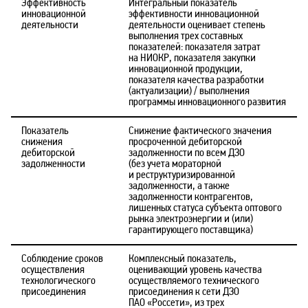
Эффективность
Интегральный показатель
инновационной
эффективности инновационной
деятельности
деятельности оценивает степень
выполнения трех составных
показателей: показателя затрат
на НИОКР, показателя закупки
инновационной продукции,
показателя качества разработки
(актуализации) / выполнения
программы инновационного развития
Показатель
Снижение фактического значения
снижения
просроченной дебиторской
дебиторской
задолженности по всем ДЗО
задолженности
(без учета мораторной
и реструктуризированной
задолженности, а также
задолженности контрагентов,
лишенных статуса субъекта оптового
рынка электроэнергии и (или)
гарантирующего поставщика)
Соблюдение сроков
Комплексный показатель,
осуществления
оценивающий уровень качества
технологического
осуществляемого технического
присоединения
присоединения к сети ДЗО
ПАО «Россети», из трех